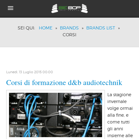
HOME
SEI QUI:
HOME
»
BRANDS
»
BRANDS LIST
»
CHI SIAMO
CORSI
PORTFOLIO
BRANDS
TECNOLOGIE
ACUSTICA PASSIVA
DOVE SIAMO
Lunedì, 13 Luglio 2015 00:00
NEWS
Corsi di formazione d&b audiotechnik
La stagione
invernale
volge ormai
alla fine, e
come tutti
gli anni
insieme alle