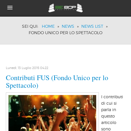
HOME
SEI QUI:
HOME
»
NEWS
»
NEWS LIST
»
CHI SIAMO
FONDO UNICO PER LO SPETTACOLO
PORTFOLIO
BRANDS
TECNOLOGIE
ACUSTICA PASSIVA
DOVE SIAMO
Lunedì, 13 Luglio 2015 04:22
NEWS
Contributi FUS (Fondo Unico per lo
Spettacolo)
I contributi
di cui si
parla in
questo
articolo
sono