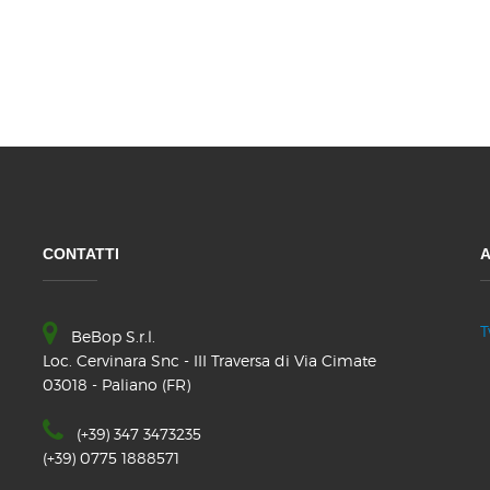
CONTATTI
A
T
BeBop S.r.l.
Loc. Cervinara Snc - III Traversa di Via Cimate
03018 - Paliano (FR)
(+39) 347 3473235
(+39) 0775 1888571