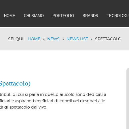
HOME
CHI SIAMO
PORTFOLIO
BRANDS
TECNOLOGI
SEI QUI:
HOME
»
NEWS
»
NEWS LIST
»
SPETTACOLO
Spettacolo)
tributi di cui si parla in questo articolo sono dedicati a
iciari e aspiranti beneficiari di contributi destinati alle
ità di spettacolo dal vivo.