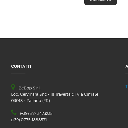
CONTATTI
A
T
BeBop S.r.l.
Loc. Cervinara Snc - III Traversa di Via Cimate
03018 - Paliano (FR)
(+39) 347 3473235
(+39) 0775 1888571