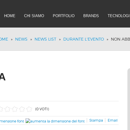
HOME
CHI SIAMO
PORTFOLIO
BRANDS
TECNOLOGI
OME
»
NEWS
»
NEWS LIST
»
DURANTE L'EVENTO
»
NON ABB
A
(0 VOTI)
Stampa
Email