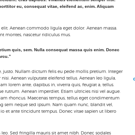
porttitor eu, consequat vitae, eleifend ac, enim. Aliquam
g elit. Aenean commodo ligula eget dolor. Aenean massa.
nt montes, nascetur ridiculus mus.
pretium quis, sem. Nulla consequat massa quis enim. Donec
arcu.”
e, justo. Nullam dictum felis eu pede mollis pretium. Integer
si. Aenean vulputate eleifend tellus. Aenean leo ligula,
am lorem ante, dapibus in, viverra quis, feugiat a, tellus.
ue rutrum. Aenean imperdiet. Etiam ultricies nisi vel augue.
. Etiam rhoncus. Maecenas tempus, tellus eget condimentum
ing sem neque sed ipsum. Nam quam nunc, blandit vel,
io et ante tincidunt tempus. Donec vitae sapien ut libero
s leo. Sed fringilla mauris sit amet nibh. Donec sodales