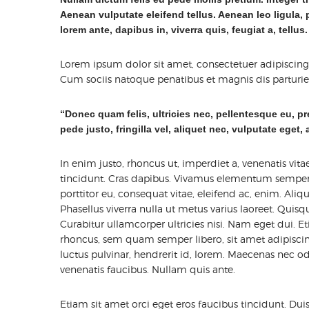
Aenean vulputate eleifend tellus. Aenean leo ligula, 
lorem ante, dapibus in, viverra quis, feugiat a, tellus.
Lorem ipsum dolor sit amet, consectetuer adipiscin
Cum sociis natoque penatibus et magnis dis parturie
“Donec quam felis, ultricies nec, pellentesque eu, 
pede justo, fringilla vel, aliquet nec, vulputate eget, 
In enim justo, rhoncus ut, imperdiet a, venenatis vita
tincidunt. Cras dapibus. Vivamus elementum semper ni
porttitor eu, consequat vitae, eleifend ac, enim. Aliqu
Phasellus viverra nulla ut metus varius laoreet. Quisq
Curabitur ullamcorper ultricies nisi. Nam eget dui
rhoncus, sem quam semper libero, sit amet adipisc
luctus pulvinar, hendrerit id, lorem. Maecenas nec od
venenatis faucibus. Nullam quis ante.
Etiam sit amet orci eget eros faucibus tincidunt. Dui