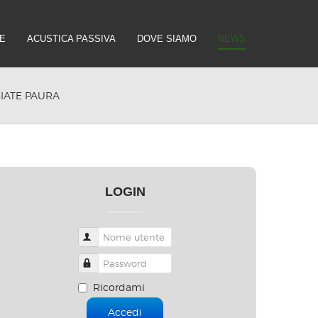
E
ACUSTICA PASSIVA
DOVE SIAMO
NEWS
IATE PAURA
LOGIN
Nome utente
Password
Ricordami
Accedi