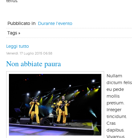
tellus.
Pubblicato in
Durante l'evento
Tags »
Leggi tutto
Venerdì, 17 Luglio 2015 06:58
Non abbiate paura
Nullam
dictum felis
eu pede
mollis
pretium.
Integer
tincidunt.
Cras
dapibus.
Vivamus