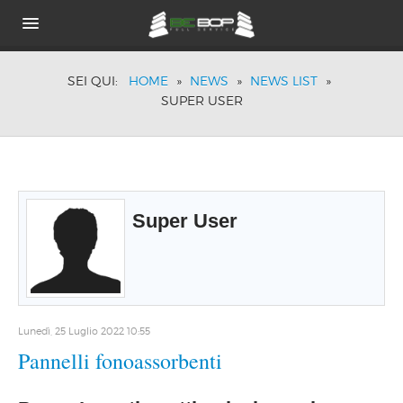
HOME
SEI QUI:
HOME
»
NEWS
»
NEWS LIST
»
CHI SIAMO
SUPER USER
PORTFOLIO
BRANDS
TECNOLOGIE
ACUSTICA PASSIVA
DOVE SIAMO
Super User
NEWS
Lunedì, 25 Luglio 2022 10:55
Pannelli fonoassorbenti