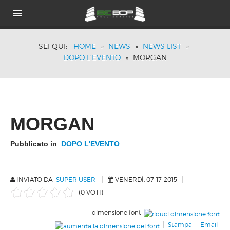
HOME
SEI QUI:
HOME
»
NEWS
»
NEWS LIST
»
CHI SIAMO
DOPO L'EVENTO
»
MORGAN
PORTFOLIO
BRANDS
TECNOLOGIE
ACUSTICA PASSIVA
DOVE SIAMO
MORGAN
NEWS
Pubblicato in
DOPO L'EVENTO
INVIATO DA
SUPER USER
VENERDÌ, 07-17-2015
(0 VOTI)
dimensione font
Stampa
Email